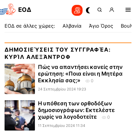
EOΔ
ΕΟΔ σε άλλες χώρες:
Αλβανία
Άγιο Όρος
Βουλγ
ΔΗΜΟΣΙΕΎΣΕΙΣ ΤΟΥ ΣΥΓΓΡΑΦΈΑ:
ΚΥΡΊΛ ΑΛΕΞΆΝΤΡΟΦ
Πώς να απαντήσει κανείς στην
ερώτηση: «Ποια είναι η Μητέρα
Εκκλησία σας;»
0
24 Σεπτεμβρίου 2024 19:23
Η υπόθεση των ορθοδόξων
δημοσιογράφων: Εκτελέστε
χωρίς να λογοδοτείτε
0
11 Σεπτεμβρίου 2024 11:34