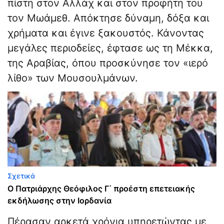
πίστη στον Αλλάχ και στον προφήτη του
τον Μωάμεθ. Απόκτησε δύναμη, δόξα και
χρήματα και έγινε ξακουστός. Κάνοντας
μεγάλες περιοδείες, έφτασε ως τη Μέκκα,
της Αραβίας, όπου προσκύνησε τον «ιερό
λίθο» των Μουσουλμάνων.
Σχετικά
Ο Πατριάρχης Θεόφιλος Γ΄ προέστη επετειακής
εκδήλωσης στην Ιορδανία
Πέρασαν αρκετά χρόνια υπηρετώντας με