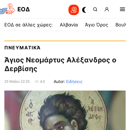
EOΔ
ΕΟΔ σε άλλες χώρες:
Αλβανία
Άγιο Όρος
Βουλγ
ΠΝΕΥΜΑΤΙΚΆ
Άγιος Νεομάρτυς Αλέξανδρος ο
Δερβίσης
Autor:
Ειδήσεις
44
25 Μαΐου 22:25