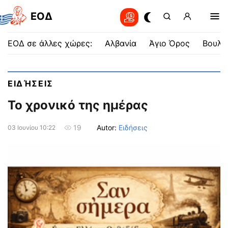
EOΔ
ΕΟΔ σε άλλες χώρες:
Αλβανία
Άγιο Όρος
Βουλγ
ΕΙΔΉΣΕΙΣ
Το χρονικό της ημέρας
Autor:
Ειδήσεις
19
03 Ιουνίου 10:22