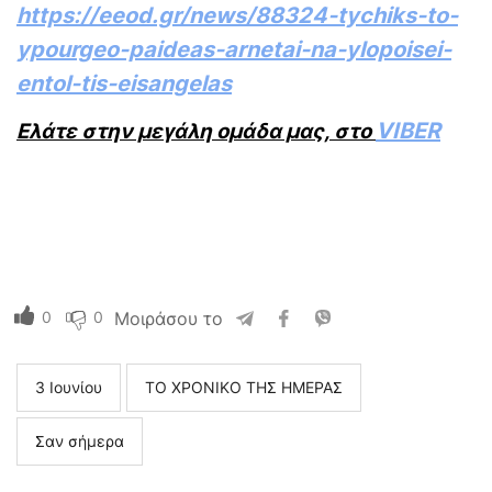
https://eeod.gr/news/88324-tychiks-to-
ypourgeo-paideas-arnetai-na-ylopoisei-
entol-tis-eisangelas
VIBER
Ελάτε στην μεγάλη ομάδα μας, στο
0
0
Μοιράσου το
3 Ιουνίου
ΤΟ ΧΡΟΝΙΚΟ ΤΗΣ ΗΜΕΡΑΣ
Σαν σήμερα