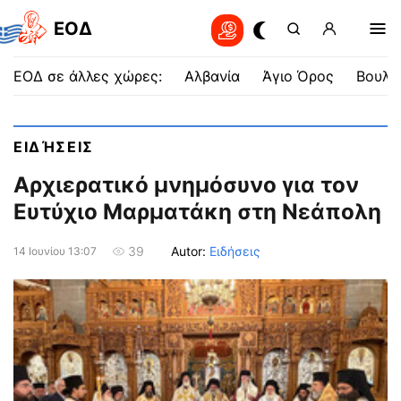
EOΔ
ΕΟΔ σε άλλες χώρες:
Αλβανία
Άγιο Όρος
Βουλγ
ΕΙΔΉΣΕΙΣ
Αρχιερατικό μνημόσυνο για τον
Ευτύχιο Μαρματάκη στη Νεάπολη
Autor:
Ειδήσεις
39
14 Ιουνίου 13:07