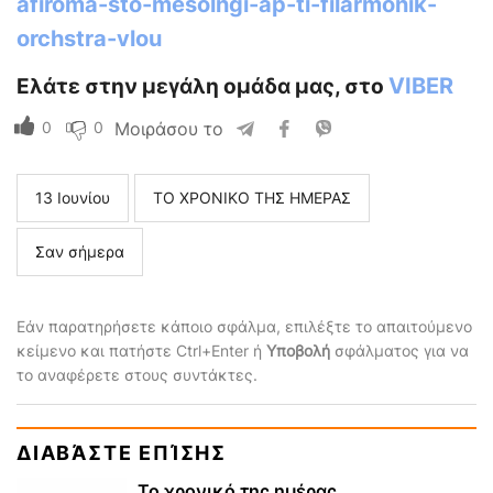
afiroma-sto-mesolngi-ap-ti-filarmonik-
orchstra-vlou
VIBER
Ελάτε στην μεγάλη ομάδα μας, στο
0
0
Μοιράσου το
13 Ιουνίου
ΤΟ ΧΡΟΝΙΚΟ ΤΗΣ ΗΜΕΡΑΣ
Σαν σήμερα
Εάν παρατηρήσετε κάποιο σφάλμα, επιλέξτε το απαιτούμενο
κείμενο και πατήστε Ctrl+Enter ή
Υποβολή
σφάλματος για να
το αναφέρετε στους συντάκτες.
ΔΙΑΒΆΣΤΕ ΕΠΊΣΗΣ
Το χρονικό της ημέρας