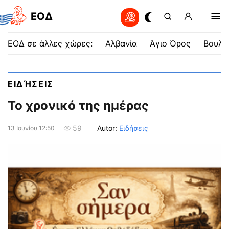
EOΔ
ΕΟΔ σε άλλες χώρες:
Αλβανία
Άγιο Όρος
Βουλγ
ΕΙΔΉΣΕΙΣ
Το χρονικό της ημέρας
Autor:
Ειδήσεις
59
13 Ιουνίου 12:50