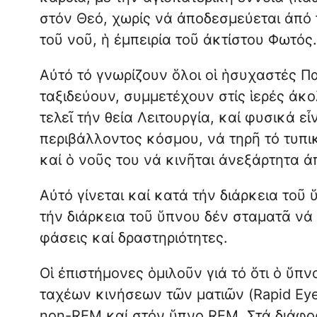
στόν Θεό, χωρίς νά ἀποδεσμεύεται ἀπό τ
τοῦ νοῦ, ἡ ἐμπειρία τοῦ ἀκτίστου Φωτός.
Αὐτό τό γνωρίζουν ὅλοι οἱ ἡσυχαστές Πα
ταξιδεύουν, συμμετέχουν στίς ἱερές ἀκο
τελεῖ τήν θεία Λειτουργία, καί φυσικά 
περιβάλλοντος κόσμου, νά τηρῆ τό τυπι
καί ὁ νοῦς του νά κινῆται ἀνεξάρτητα ἀ
Αὐτό γίνεται καί κατά τήν διάρκεια τοῦ
τήν διάρκεια τοῦ ὕπνου δέν σταματᾶ νά
φάσεις καί δραστηριότητες.
Οἱ ἐπιστήμονες ὁμιλοῦν γιά τό ὅτι ὁ ὕπ
ταχέων κινήσεων τῶν ματιῶν (Rapid Ey
non-REM καί στόν ὕπνο REM. Στά διάφο