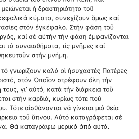
 μειώνεται ἡ δραστηριότητα τοῦ
κεφαλικά κύματα, συνεχίζουν ὅμως καί
γασίες στόν ἐγκέφαλο. Στήν φάση τοῦ
ργός, καί σέ αὐτήν τήν φάση ἐμφανίζονται
ι τά συναισθήματα, τίς μνῆμες καί
θηκευτοῦν στήν μνήμη.
 τό γνωρίζουν καλά οἱ ἡσυχαστές Πατέρες
ιστό, στόν Ὁποῖον στρέφουν ὅλη τήν
τους, γι’ αὐτό, κατά τήν διάρκεια τοῦ
ται στήν καρδιά, κυρίως τότε πού
υ. Τότε αἰσθάνονται νά γίνεται μιά θεία
ιάρκεια τοῦ ὕπνου. Αὐτό καταγράφεται σέ
να. Θά καταγράψω μερικά ἀπό αὐτά.