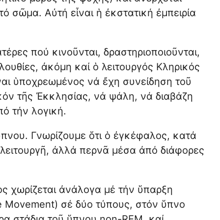
ό σῶμα. Αὐτή εἶναι ἡ ἐκστατική ἐμπειρία
τέρες πού κινοῦνται, δραστηριοποιοῦνται,
λουθίες, ἀκόμη καί ὁ λειτουργός Κληρικός
εἶναι ὑποχρεωμένος νά ἔχη συνείδηση τοῦ
κόν τῆς Ἐκκλησίας, νά ψάλη, νά διαβάζη
πό τήν λογική.
 ὕπνου. Γνωρίζουμε ὅτι ὁ ἐγκέφαλος, κατά
 λειτουργῆ, ἀλλά περνᾶ μέσα ἀπό διάφορες
νος χωρίζεται ἀνάλογα μέ τήν ὕπαρξη
e Movement) σέ δύο τύπους, στόν ὕπνο
ρα στάδια τοῦ ὕπνου non-REM, καί