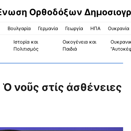
Ένωση Ορθοδόξων Δημοσιογ
ς
Βουλγαρία
Γερμανία
Γεωργία
ΗΠΑ
Ουκρανία
Ιστορία και
Οικογένεια και
Ουκρανι
Πολιτισμός
Παιδιά
"Αυτοκέ
 Ὁ νοῦς στίς ἀσθένειες