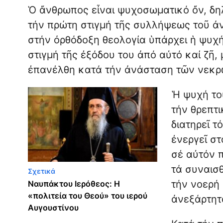
Ὁ ἄνθρωπος εἶναι ψυχοσωματικό ὄν, δη
τήν πρώτη στιγμή τῆς συλλήψεως τοῦ 
στήν ὀρθόδοξη θεολογία ὑπάρχει ἡ ψυχή
στιγμή τῆς ἐξόδου του ἀπό αὐτό καί ζῆ,
ἐπανέλθη κατά τήν ἀνάσταση τῶν νεκρ
Ἡ ψυχή τοῦ
τήν θρεπτι
διατηρεῖ τ
ἐνεργεῖ στ
σέ αὐτόν π
τά συναισθ
Σχετικά
τήν νοερή 
Ναυπάκτου Ιερόθεος: Η
«πολιτεία του Θεού» του ιερού
ἀνεξάρτητα
Αυγουστίνου