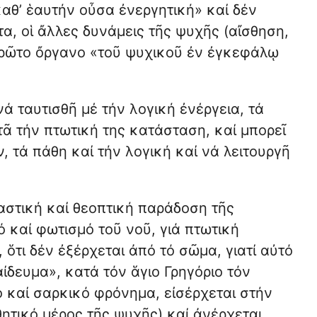
 καθ’ ἑαυτήν οὖσα ἐνεργητική» καί δέν
α, οἱ ἄλλες δυνάμεις τῆς ψυχῆς (αἴσθηση,
 πρῶτο ὄργανο «τοῦ ψυχικοῦ ἐν ἐγκεφάλῳ
νά ταυτισθῆ μέ τήν λογική ἐνέργεια, τά
τᾶ τήν πτωτική της κατάσταση, καί μπορεῖ
 τά πάθη καί τήν λογική καί νά λειτουργῆ
αστική καί θεοπτική παράδοση τῆς
 καί φωτισμό τοῦ νοῦ, γιά πτωτική
 ὅτι δέν ἐξέρχεται ἀπό τό σῶμα, γιατί αὐτό
ίδευμα», κατά τόν ἅγιο Γρηγόριο τόν
 καί σαρκικό φρόνημα, εἰσέρχεται στήν
θητικό μέρος τῆς ψυχῆς) καί ἀνέρχεται