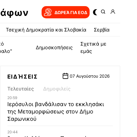
ράφων
ΔΩΡΕΆ ΓΙΑ EOΔ
Τσεχική Δημοκρατία και Σλοβακία
Σερβία
κό
Σχετικά με
Δημοσκοπήσεις
φαλο"
εμάς
ΕΙΔΉΣΕΙΣ
07 Αυγούστου 2026
Τελευταίες
Δημοφιλείς
20:59
Ιερόσυλοι βανδάλισαν το εκκλησάκι
της Μεταμορφώσεως στον Δήμο
Σαρωνικού
20:44