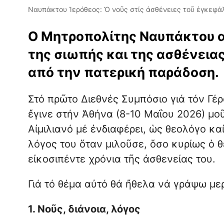
Ναυπάκτου Ἱερόθεος: Ὁ νοῦς στίς ἀσθένειες τοῦ ἐγκεφά
Ο Μητροπολίτης Ναυπάκτου α
της σιωπής και της ασθένειας
από την πατερική παράδοση.
Στό πρῶτο Διεθνές Συμπόσιο γιά τόν Γέρ
ἔγινε στήν Ἀθήνα (8-10 Μαΐου 2026) μοῦ
Αἰμιλιανό μέ ἐνδιαφέρει, ὡς θεολόγο κα
λόγος του ὅταν μιλοῦσε, ὅσο κυρίως ὁ 
εἰκοσιπέντε χρόνια τῆς ἀσθενείας του.
Γιά τό θέμα αὐτό θά ἤθελα νά γράψω με
1. Νοῦς, διάνοια, λόγος