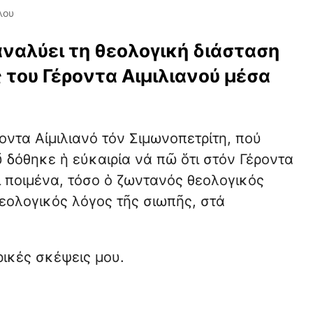
λου
ναλύει τη θεολογική διάσταση
 του Γέροντα Αιμιλιανού μέσα
οντα Αἰμιλιανό τόν Σιμωνοπετρίτη, πού
 δόθηκε ἡ εὐκαιρία νά πῶ ὅτι στόν Γέροντα
ί ποιμένα, τόσο ὁ ζωντανός θεολογικός
θεολογικός λόγος τῆς σιωπῆς, στά
ρικές σκέψεις μου.