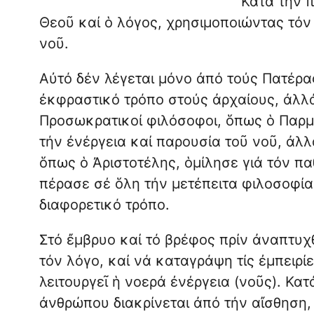
Κατά τήν π
Θεοῦ καί ὁ λόγος, χρησιμοποιώντας τόν 
νοῦ.
Αὐτό δέν λέγεται μόνο ἀπό τούς Πατέρ
ἐκφραστικό τρόπο στούς ἀρχαίους, ἀλλ
Προσωκρατικοί φιλόσοφοι, ὅπως ὁ Παρμε
τήν ἐνέργεια καί παρουσία τοῦ νοῦ, ἀλλά
ὅπως ὁ Ἀριστοτέλης, ὁμίλησε γιά τόν παθ
πέρασε σέ ὅλη τήν μετέπειτα φιλοσοφία
διαφορετικό τρόπο.
Στό ἔμβρυο καί τό βρέφος πρίν ἀναπτυχ
τόν λόγο, καί νά καταγράψη τίς ἐμπειρίε
λειτουργεῖ ἡ νοερά ἐνέργεια (νοῦς). Κατ
ἀνθρώπου διακρίνεται ἀπό τήν αἴσθηση, 