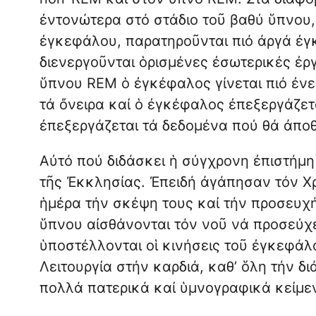
ἐντονώτερα στό στάδιο τοῦ βαθύ ὕπνου,
ἐγκεφάλου, παρατηροῦνται πιό ἀργά ἐγ
διενεργοῦνται ὁρισμένες ἐσωτερικές ἐρ
ὕπνου REM ὁ ἐγκέφαλος γίνεται πιό ἐνε
τά ὄνειρα καί ὁ ἐγκέφαλος ἐπεξεργάζετα
ἐπεξεργάζεται τά δεδομένα πού θά ἀπο
Αὐτό πού διδάσκει ἡ σύγχρονη ἐπιστήμη
τῆς Ἐκκλησίας. Ἐπειδή ἀγάπησαν τόν Χρ
ἡμέρα τήν σκέψη τους καί τήν προσευχή 
ὕπνου αἰσθάνονται τόν νοῦ νά προσεύχε
ὑποστέλλονται οἱ κινήσεις τοῦ ἐγκεφάλο
Λειτουργία στήν καρδιά, καθ’ ὅλη τήν δ
πολλά πατερικά καί ὑμνογραφικά κείμε