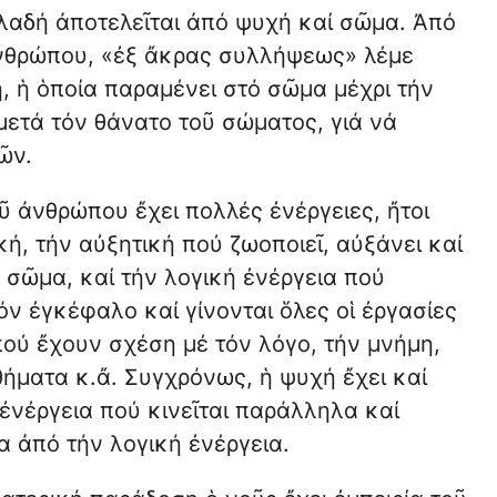
λαδή ἀποτελεῖται ἀπό ψυχή καί σῶμα. Ἀπό
ἀνθρώπου, «ἐξ ἄκρας συλλήψεως» λέμε
, ἡ ὁποία παραμένει στό σῶμα μέχρι τήν
 μετά τόν θάνατο τοῦ σώματος, γιά νά
ῶν.
 ἀνθρώπου ἔχει πολλές ἐνέργειες, ἤτοι
κή, τήν αὐξητική πού ζωοποιεῖ, αὐξάνει καί
ό σῶμα, καί τήν λογική ἐνέργεια πού
όν ἐγκέφαλο καί γίνονται ὅλες οἱ ἐργασίες
ού ἔχουν σχέση μέ τόν λόγο, τήν μνήμη,
ήματα κ.ἄ. Συγχρόνως, ἡ ψυχή ἔχει καί
ἐνέργεια πού κινεῖται παράλληλα καί
 ἀπό τήν λογική ἐνέργεια.