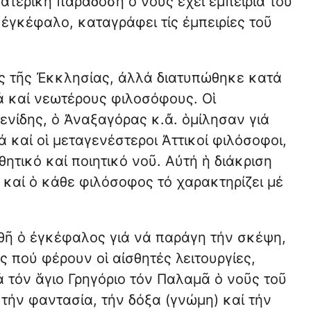
ατερική παράδοση ὁ νοῦς ἔχει ἐμπειρία τοῦ
ἐγκέφαλο, καταγράφει τίς ἐμπειρίες τοῦ
ας τῆς Ἐκκλησίας, ἀλλά διατυπώθηκε κατά
ά καί νεωτέρους φιλοσόφους. Οἱ
νίδης, ὁ Ἀναξαγόρας κ.ἄ. ὁμίλησαν γιά
 καί οἱ μεταγενέστεροι Ἀττικοί φιλόσοφοι,
ητικό καί ποιητικό νοῦ. Αὐτή ἡ διάκριση
 καί ὁ κάθε φιλόσοφος τό χαρακτηρίζει μέ
θῆ ὁ ἐγκέφαλος γιά νά παράγη τήν σκέψη,
ς πού φέρουν οἱ αἰσθητές λειτουργίες,
ά τόν ἅγιο Γρηγόριο τόν Παλαμᾶ ὁ νοῦς τοῦ
τήν φαντασία, τήν δόξα (γνώμη) καί τήν