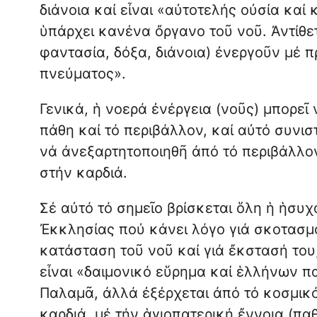
διάνοια καί εἶναι «αὐτοτελής οὐσία καί
ὑπάρχει κανένα ὄργανο τοῦ νοῦ. Ἀντίθετ
φαντασία, δόξα, διάνοια) ἐνεργοῦν μέ
πνεύματος».
Γενικά, ἡ νοερά ἐνέργεια (νοῦς) μπορεῖ 
πάθη καί τό περιβάλλον, καί αὐτό συνισ
νά ἀνεξαρτητοποιηθῆ ἀπό τό περιβάλλον,
στήν καρδιά.
Σέ αὐτό τό σημεῖο βρίσκεται ὅλη ἡ ἡσυχ
Ἐκκλησίας πού κάνει λόγο γιά σκοτασμό
κατάσταση τοῦ νοῦ καί γιά ἔκστασή του,
εἶναι «δαιμονικό εὕρημα καί ἑλλήνων πα
Παλαμᾶ, ἀλλά ἐξέρχεται ἀπό τό κοσμικό
καρδιά, μέ τήν ἁγιοπατερική ἔννοια (πα