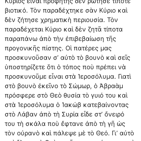
Κύριος εἶναι προφήτης δὲν ρώτησε τίποτε
βιοτικό. Τὸν παραδέχτηκε σὰν Κύριο καὶ
δὲν ζήτησε χρηματικὴ περιουσία. Τὸν
παραδέχεται Κύριο καὶ δὲν ζητᾶ τίποτα
παραπάνω ἀπὸ τὴν ἐπιβεβαίωση τῆς
προγονικῆς πίστης. Οἱ πατέρες μας
προσκυνοῦσαν σ’ αὐτὸ τὸ βουνὸ καὶ σεῖς
ὑποστηρίζετε ὅτι ὁ τόπος ποὺ πρέπει νὰ
προσκυνοῦμε εἶναι στὰ Ἱεροσόλυμα. Γιατὶ
στὸ βουνὸ ἐκεῖνο τὸ Σώμωρ, ὁ Ἀβραὰμ
πρόσφερε στὸ Θεὸ θυσία τὸ γυιό του καὶ
στὰ Ἱεροσόλυμα ὁ Ἰακώβ κατεβαίνοντας
στὸ Λάβαν ἀπὸ τὴ Συρία εἶδε στ’ ὄνειρό
του τὴ σκάλα ποὺ ἔφτανε ἀπὸ τὴ γῆ ὡς
τὸν οὐρανὸ καὶ πάλεψε μὲ τὸ Θεό. Γι’ αὐτὸ