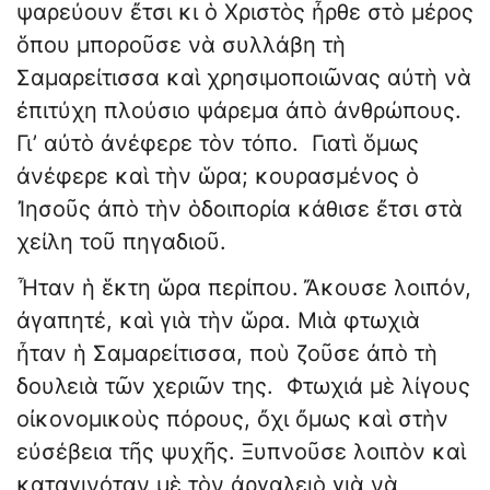
ψαρεύουν ἔτσι κι ὁ Χριστὸς ἦρθε στὸ μέρος
ὅπου μποροῦσε νὰ συλλάβη τὴ
Σαμαρείτισσα καὶ χρησιμοποιῶνας αὐτὴ νὰ
ἐπιτύχη πλούσιο ψάρεμα ἀπὸ ἀνθρώπους.
Γι’ αὐτὸ ἀνέφερε τὸν τόπο. Γιατὶ ὅμως
ἀνέφερε καὶ τὴν ὥρα; κουρασμένος ὁ
Ἰησοῦς ἀπὸ τὴν ὁδοιπορία κάθισε ἔτσι στὰ
χείλη τοῦ πηγαδιοῦ.
Ἦταν ἡ ἕκτη ὥρα περίπου. Ἄκουσε λοιπόν,
ἀγαπητέ, καὶ γιὰ τὴν ὥρα. Μιὰ φτωχιὰ
ἦταν ἡ Σαμαρείτισσα, ποὺ ζοῦσε ἀπὸ τὴ
δουλειὰ τῶν χεριῶν της. Φτωχιά μὲ λίγους
οἰκονομικοὺς πόρους, ὄχι ὄμως καὶ στὴν
εὐσέβεια τῆς ψυχῆς. Ξυπνοῦσε λοιπὸν καὶ
καταγινόταν μὲ τὸν ἀργαλειὸ γιὰ νὰ