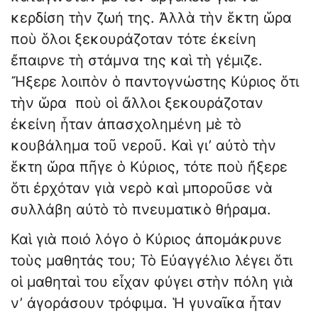
κερδίση τὴν ζωή της. Ἀλλὰ τὴν ἕκτη ὥρα
ποὺ ὅλοι ξεκουράζοταν τότε ἐκείνη
ἔπαιρνε τὴ στάμνα της καὶ τὴ γέμιζε.
Ἤξερε λοιπὸν ὁ παντογνώστης Κύριος ὅτι
τὴν ὥρα ποὺ οἱ ἄλλοι ξεκουράζοταν
ἐκείνη ἦταν ἀπασχολημένη μὲ τὸ
κουβάλημα τοῦ νεροῦ. Καὶ γι’ αὐτὸ τὴν
ἕκτη ὥρα πῆγε ὁ Κύριος, τότε ποὺ ἤξερε
ὅτι ἐρχόταν γιὰ νερὸ καὶ μποροῦσε νὰ
συλλάβη αὐτὸ τὸ πνευματικὸ θήραμα.
Καὶ γιὰ ποιό λόγο ὁ Κύριος ἀπομάκρυνε
τοὺς μαθητάς του; Τὸ Εὐαγγέλιο λέγει ὅτι
οἱ μαθηταὶ του εἶχαν φύγει στὴν πόλη γιὰ
ν’ ἀγοράσουν τρόφιμα. Ἡ γυναῖκα ἦταν