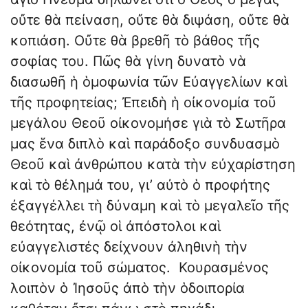
οὔτε θὰ πείναση, οὔτε θὰ διψάση, οὔτε θὰ
κοπιάση. Οὔτε θὰ βρεθῆ τὸ βάθος τῆς
σοφίας του. Πῶς θὰ γίνη δυνατὸ νὰ
διασωθῆ ἡ ὁμοφωνία τῶν Εὐαγγελίων καὶ
τῆς προφητείας; Ἐπειδὴ ἡ οἰκονομία τοῦ
μεγάλου Θεοῦ οἰκονομήσε γιὰ τὸ Σωτῆρα
μας ἕνα διπλὸ καὶ παράδοξο συνδυασμὸ
Θεοῦ καὶ ἀνθρώπου κατὰ τὴν εὐχαρίστηση
καὶ τὸ θέλημά του, γι’ αὐτὸ ὁ προφήτης
ἐξαγγέλλει τὴ δύναμη καὶ τὸ μεγαλεῖο τῆς
θεότητας, ἐνῷ οἱ ἀπόστολοι καὶ
εὐαγγελιστές δείχνουν ἀληθινὴ τὴν
οἰκονομία τοῦ σώματος. Κουρασμένος
λοιπὸν ὁ Ἰησοῦς ἀπὸ τὴν ὁδοιπορία