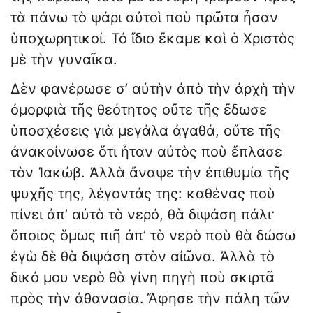
τὰ πάνω τὸ ψάρι αὐτοὶ ποὺ πρῶτα ἦσαν
ὑποχωρητικοί. Τό ἴδιο ἔκαμε καὶ ὁ Χριστὸς
μὲ τὴν γυναῖκα.
Δὲν φανέρωσε σ’ αὐτὴν ἀπὸ τὴν ἀρχὴ τὴν
ὀμορφιὰ τῆς θεότητος οὔτε τῆς ἔδωσε
ὑποσχέσεις γιὰ μεγάλα ἀγαθά, οὔτε τῆς
ἀνακοίνωσε ὅτι ἦταν αὐτὸς ποὺ ἔπλασε
τὸν Ἰακώβ. Ἀλλὰ ἄναψε τὴν ἐπιθυμία τῆς
ψυχῆς της, λέγοντάς της: καθένας ποὺ
πίνει ἀπ’ αὐτὸ τὸ νερό, θὰ διψάση πάλι·
ὅποιος ὅμως πιῆ ἀπ’ τὸ νερὸ ποὺ θὰ δώσω
ἐγὼ δὲ θὰ διψάση στὸν αἰῶνα. Ἀλλὰ τὸ
δικό μου νερὸ θὰ γίνη πηγὴ ποὺ σκιρτᾶ
πρὸς τὴν ἀθανασία. Ἄφησε τὴν πάλη τῶν