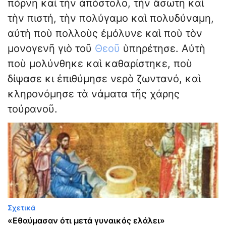
πόρνη καὶ τὴν ἀπόστολο, τὴν ἄσωτη καὶ
τὴν πιστή, τὴν πολύγαμο καὶ πολυδύναμη,
αὐτὴ ποὺ πολλοὺς ἐμόλυνε καὶ ποὺ τὸν
μονογενῆ γιὸ τοῦ
Θεοῦ
ὑπηρέτησε. Αὐτὴ
ποὺ μολύνθηκε καὶ καθαρίστηκε, ποὺ
δίψασε κι ἐπιθύμησε νερὸ ζωντανό, καὶ
κληρονόμησε τὰ νάματα τῆς χάρης
τοὐρανοῦ.
Σχετικά
«Εθαύμασαν ότι μετά γυναικός ελάλει»