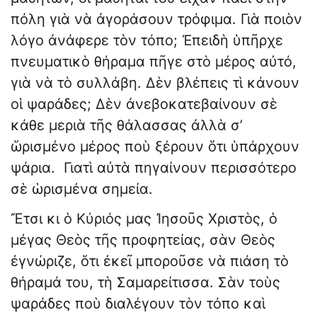
πόλη γιὰ νὰ ἀγοράσουν τρόφιμα. Γιὰ ποιὸν
λόγο ἀνάφερε τὸν τόπο; Ἐπειδὴ ὑπῆρχε
πνευματικὸ θήραμα πῆγε στὸ μέρος αὐτό,
γιὰ νὰ τὸ συλλάβη. Δὲν βλέπεις τὶ κάνουν
οἱ ψαράδες; Δὲν ἀνεβοκατεβαίνουν σὲ
κάθε μεριὰ τῆς θάλασσας ἀλλὰ σ’
ὥρισμένο μέρος ποὺ ξέρουν ὅτι ὑπάρχουν
ψάρια. Γιατὶ αὐτὰ πηγαίνουν περισσότερο
σὲ ὡρισμένα σημεία.
Ἔτσι κι ὁ Κύριός μας Ἰησοῦς Χριστὸς, ὁ
μέγας Θεὸς τῆς προφητείας, σὰν Θεὸς
ἐγνώριζε, ὅτι ἐκεῖ μποροῦσε νὰ πιάση τὸ
θήραμά του, τὴ Σαμαρείτισσα. Σὰν τοὺς
ψαράδες ποὺ διαλέγουν τὸν τόπο καὶ