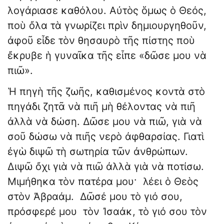
λογάριασε καθόλου. Αὐτὸς ὅμως ὁ Θεός,
ποὺ ὄλα τὰ γνωρίζει πρὶν δημιουργηθοῦν,
ἀφοῦ εἶδε τὸν θησαυρὸ τῆς πίστης ποὺ
ἔκρυβε ἡ γυναῖκα τῆς εἶπε «δῶσε μου νὰ
πιῶ».
Ἡ πηγὴ τῆς ζωῆς, καθισμένος κοντὰ στὸ
πηγάδι ζητᾶ νὰ πιῆ μὴ θέλοντας νὰ πιῆ
ἀλλὰ νὰ δώση. Δῶσε μου νὰ πιῶ, γιὰ νὰ
σοῦ δώσω νὰ πιῆς νερὸ ἀφθαρσίας. Γιατὶ
ἐγὼ διψῶ τὴ σωτηρία τῶν ἀνθρώπων.
Διψῶ ὄχι γιὰ νὰ πιῶ ἀλλὰ γιὰ νὰ ποτίσω.
Μιμήθηκα τὸν πατέρα μου· λέει ὁ Θεὸς
στὸν Ἀβραάμ. Δῶσέ μου τὸ γιό σου,
πρόσφερέ μου τὸν Ἰσαάκ, τὸ γιό σου τὸν