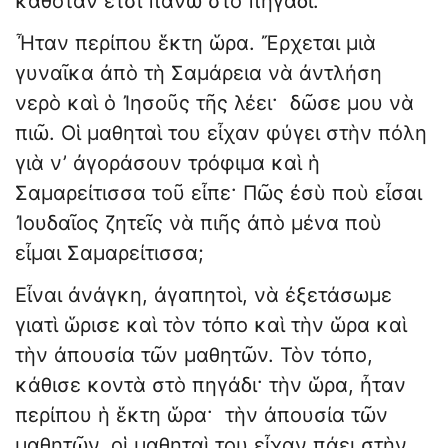
καθόταν ἔτσι πάνω στὸ πηγάδι.
Ἦταν περίπου ἕκτη ὥρα. Ἔρχεται μιὰ
γυναῖκα ἀπὸ τὴ Σαμάρεια νὰ ἀντλήση
νερὸ καὶ ὁ Ἰησοῦς τῆς λέει· δῶσε μου νὰ
πιῶ. Οἱ μαθηταὶ του εἶχαν φύγει στὴν πόλη
γιὰ ν’ ἀγοράσουν τρόφιμα καὶ ἡ
Σαμαρείτισσα τοῦ εἶπε· Πῶς ἐσὺ ποὺ εἶσαι
Ἰουδαῖος ζητεῖς νὰ πιῆς ἀπὸ μένα ποὺ
εἶμαι Σαμαρείτισσα;
Εἶναι ἀνάγκη, ἀγαπητοὶ, νὰ ἐξετάσωμε
γιατὶ ὥρισε καὶ τὸν τόπο καὶ τὴν ὥρα καὶ
τὴν ἀπουσία τῶν μαθητῶν. Τὸν τόπο,
κάθισε κοντὰ στὸ πηγάδι· τὴν ὥρα, ἦταν
περίπου ἡ ἕκτη ὥρα· τὴν ἀπουσία τῶν
μαθητῶν, οἱ μαθηταὶ του εἶχαν πάει στὴν