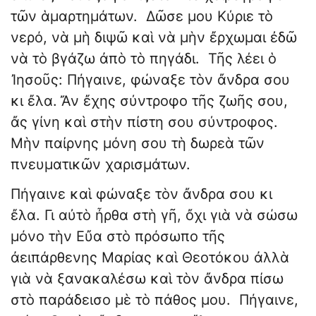
τῶν ἁμαρτημάτων. Δῶσε μου Κύριε τὸ
νερό, νὰ μὴ διψῶ καὶ νὰ μὴν ἔρχωμαι ἐδῶ
νὰ τὸ βγάζω ἀπὸ τὸ πηγάδι. Τῆς λέει ὁ
Ἰησοῦς: Πήγαινε, φώναξε τὸν ἄνδρα σου
κι ἔλα. Ἄν ἔχης σύντροφο τῆς ζωῆς σου,
ἄς γίνη καὶ στὴν πίστη σου σύντροφος.
Μὴν παίρνης μόνη σου τὴ δωρεὰ τῶν
πνευματικῶν χαρισμάτων.
Πήγαινε καὶ φώναξε τὸν ἄνδρα σου κι
ἔλα. Γι αὐτὸ ἦρθα στὴ γῆ, ὄχι γιὰ νὰ σώσω
μόνο τὴν Εὔα στὸ πρόσωπο τῆς
ἀειπάρθενης Μαρίας καὶ Θεοτόκου ἀλλὰ
γιὰ νὰ ξανακαλέσω καὶ τὸν ἄνδρα πίσω
στὸ παράδεισο μὲ τὸ πάθος μου. Πήγαινε,