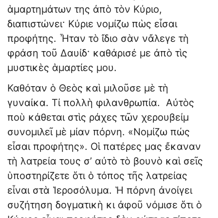
ἁμαρτημάτων της ἀπὸ τὸν Κύριο,
διαπιστώνει· Κύριε νομίζω πὼς εἶσαι
προφήτης. Ἦταν τὸ ἴδιο σὰν νἄλεγε τὴ
φράση τοῦ Δαυίδ· καθάρισέ με ἀπὸ τὶς
μυστικὲς ἁμαρτίες μου.
Καθόταν ὁ Θεὸς καὶ μιλοῦσε μὲ τὴ
γυναίκα. Τί πολλὴ φιλανθρωπία. Αὐτὸς
ποὺ κάθεται στὶς ράχες τῶν χερουβείμ
συνομιλεῖ μὲ μίαν πόρνη. «Νομίζω πώς
εἶσαι προφήτης». Οἱ πατέρες μας ἔκαναν
τὴ λατρεία τους σ’ αὐτὸ τὸ βουνὸ καὶ σεῖς
ὑποστηρίζετε ὅτι ὁ τόπος τῆς λατρείας
εἶναι στὰ Ἱεροσόλυμα. Ἡ πόρνη ἀνοίγει
συζήτηση δογματικὴ κι ἀφοῦ νόμισε ὅτι ὁ