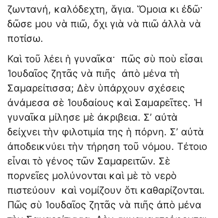
ζωντανή, καλόδεχτη, ἅγια. Ὅμοια κι ἐδῶ·
δῶσε μου νὰ πιῶ, ὄχι γιὰ νὰ πιῶ ἀλλὰ νὰ
ποτίσω.
Καὶ τοῦ λέει ἡ γυναῖκα· πῶς σὺ ποὺ εἶσαι
Ἰουδαῖος ζητᾶς νὰ πιῆς ἀπὸ μένα τὴ
Σαμαρείτισσα; Δὲν ὑπάρχουν σχέσεις
ἀνάμεσα σὲ Ἰουδαίους καὶ Σαμαρεῖτες. Ἡ
γυναῖκα μίλησε μὲ ἀκριβεια. Σ’ αὐτὰ
δείχνει τὴν φιλοτιμία της ἡ πόρνη. Σ’ αὐτὰ
ἀποδεικνύει τὴν τήρηση τοῦ νόμου. Τέτοιο
εἶναι τὸ γένος τῶν Σαμαρειτῶν. Σὲ
πορνεῖες μολύνονται καὶ μὲ τὸ νερὸ
πιστεύουν καὶ νομίζουν ὅτι καθαρίζονται.
Πῶς σὺ Ἰουδαῖος ζητᾶς νὰ πιῆς ἀπὸ μένα