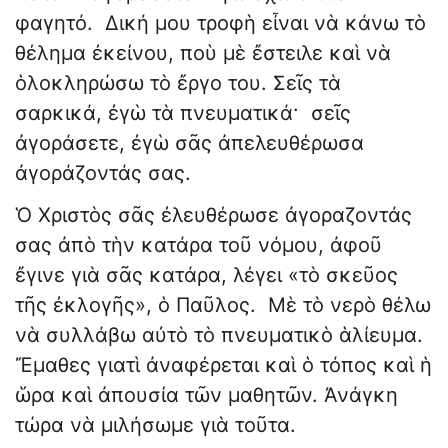
φαγητό. Δική μου τροφὴ εἶναι νὰ κάνω τὸ
θέλημα ἐκείνου, ποὺ μὲ ἔστειλε καὶ νὰ
ὁλοκληρώσω τὸ ἔργο του. Σεῖς τὰ
σαρκικά, ἐγὼ τὰ πνευματικά· σεῖς
ἀγοράσετε, ἐγὼ σᾶς ἀπελευθέρωσα
ἀγοράζοντάς σας.
Ὁ Χριστὸς σᾶς ἐλευθέρωσε ἀγοραζοντάς
σας ἀπὸ τὴν κατάρα τοῦ νόμου, ἀφοῦ
ἔγινε γιὰ σᾶς κατάρα, λέγει «τὸ σκεῦος
τῆς ἐκλογῆς», ὁ Παῦλος. Μὲ τὸ νερὸ θέλω
νὰ συλλάβω αὐτὸ τὸ πνευματικὸ ἁλίευμα.
Ἔμαθες γιατὶ ἀναφέρεται καὶ ὁ τόπος καὶ ἡ
ὥρα καὶ ἀπουσία τῶν μαθητῶν. Ἀνάγκη
τώρα νὰ μιλήσωμε γιὰ τοῦτα.