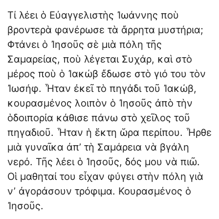
Τί λέει ὁ Εὐαγγελιστὴς Ἰωάννης ποὺ
βροντερὰ φανέρωσε τὰ ἄρρητα μυστήρια;
Φτάνει ὁ Ἰησοῦς σὲ μιὰ πόλη τῆς
Σαμαρείας, ποὺ λέγεται Συχάρ, καὶ στὸ
μέρος ποὺ ὁ Ἰακώβ ἔδωσε στὸ γιό του τὸν
Ἰωσήφ. Ἦταν ἐκεῖ τὸ πηγάδι τοῦ Ἰακώβ,
κουρασμένος λοιπὸν ὁ Ἰησοῦς ἀπὸ τὴν
ὁδοιπορία κάθισε πάνω στὸ χεῖλος τοῦ
πηγαδιοῦ. Ἦταν ἡ ἕκτη ὥρα περίπου. Ἦρθε
μιὰ γυναῖκα ἀπ’ τὴ Σαμάρεια νὰ βγάλη
νερό. Τῆς λέει ὁ Ἰησοῦς, δός μου νὰ πιῶ.
Οἱ μαθηταί του εἶχαν φύγει στὴν πόλη γιὰ
ν’ ἀγοράσουν τρόφιμα. Κουρασμένος ὁ
Ἰησοῦς.