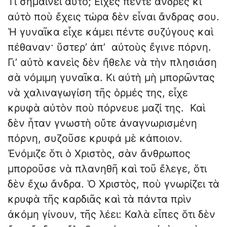
Τί σημαίνει αὐτό; Εἶχες πέντε ἄνδρες κι
αὐτὸ ποὺ ἔχεις τώρα δὲν εἶναι ἄνδρας σου.
Ἡ γυναῖκα εἶχε κάμει πέντε συζύγους καὶ
πέθαναν· ὕστερ’ ἀπ’ αὐτοὺς ἔγινε πόρνη.
Γι’ αὐτὸ κανεὶς δὲν ἤθελε νὰ τὴν πλησιάση
σὰ νόμιμη γυναῖκα. Κι αὐτὴ μὴ μπορῶντας
νὰ χαλιναγωγίση τῆς ὁρμές της, εἶχε
κρυφὰ αὐτὸν ποὺ πόρνευε μαζί της. Καὶ
δὲν ἦταν γνωστὴ οὔτε ἀναγνωρισμένη
πόρνη, συζοῦσε κρυφά μὲ κάποιον.
Ἐνόμιζε ὅτι ὁ Χριστὸς, σὰν ἄνθρωπος
μποροῦσε νὰ πλανηθῆ καὶ τοῦ ἔλεγε, ὅτι
δὲν ἔχω ἄνδρα. Ὁ Χριστὸς, ποὺ γνωρίζει τὰ
κρυφὰ τῆς καρδιᾶς καὶ τὰ πάντα πρὶν
ἀκόμη γίνουν, τῆς λέει: Καλὰ εἶπες ὅτι δὲν