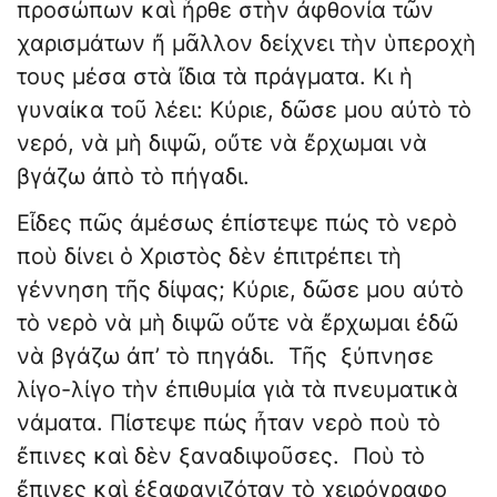
προσώπων καὶ ἦρθε στὴν ἀφθονία τῶν
χαρισμάτων ἤ μᾶλλον δείχνει τὴν ὑπεροχὴ
τους μέσα στὰ ἴδια τὰ πράγματα. Κι ἡ
γυναίκα τοῦ λέει: Κύριε, δῶσε μου αὐτὸ τὸ
νερό, νὰ μὴ διψῶ, οὔτε νὰ ἔρχωμαι νὰ
βγάζω ἀπὸ τὸ πήγαδι.
Εἶδες πῶς ἀμέσως ἐπίστεψε πώς τὸ νερὸ
ποὺ δίνει ὁ Χριστὸς δὲν ἐπιτρέπει τὴ
γέννηση τῆς δίψας; Κύριε, δῶσε μου αὐτὸ
τὸ νερὸ νὰ μὴ διψῶ οὔτε νὰ ἔρχωμαι ἐδῶ
νὰ βγάζω ἀπ’ τὸ πηγάδι. Τῆς ξύπνησε
λίγο-λίγο τὴν ἐπιθυμία γιὰ τὰ πνευματικὰ
νάματα. Πίστεψε πώς ἦταν νερὸ ποὺ τὸ
ἔπινες καὶ δὲν ξαναδιψοῦσες. Ποὺ τὸ
ἔπινες καὶ ἐξαφανιζόταν τὸ χειρόγραφο