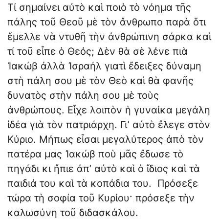
Τί σημαίνει αὐτὸ καὶ ποιὸ τὸ νόημα τῆς
πάλης τοῦ Θεοῦ μὲ τὸν ἄνθρωπο παρὰ ὅτι
ἔμελλε νὰ ντυθῆ τὴν ἀνθρώπινη σάρκα καὶ
τί τοῦ εἶπε ὁ Θεός; Δὲν θὰ σὲ λένε πιὰ
Ἰακώβ ἀλλὰ Ἰσραήλ γιατὶ ἔδειξες δύναμη
στὴ πάλη σου μὲ τὸν Θεὸ καὶ θὰ φανῆς
δυνατὸς στὴν πάλη σου μὲ τοὺς
ἀνθρώπους. Εἶχε λοιπὸν ἡ γυναίκα μεγάλη
ἰδέα γιὰ τὸν πατριάρχη. Γι’ αὐτὸ ἔλεγε στὸν
Κύριο. Μήπως εἶσαι μεγαλύτερος ἀπὸ τὸν
πατέρα μας Ἰακώβ ποὺ μᾶς ἔδωσε τὸ
πηγάδι κι ἤπιε ἀπ’ αὐτὸ καὶ ὁ ἴδιος καὶ τὰ
παιδιά του καὶ τὰ κοπάδια του. Πρόσεξε
τώρα τὴ σοφία τοῦ Κυρίου· πρόσεξε τὴν
καλωσύνη τοῦ διδασκάλου.