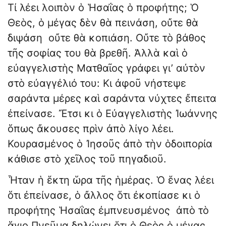
Τί λέει λοιπὸν ὁ Ἡσαΐας ὁ προφήτης; Ὁ
Θεὸς, ὁ μέγας δὲν θὰ πεινάση, οὔτε θὰ
διψάση οὔτε θὰ κοπιάση. Οὔτε τὸ βάθος
τῆς σοφίας του θὰ βρεθῆ. Ἀλλὰ καὶ ὁ
εὐαγγελιστὴς Ματθαῖος γράφει γι’ αὐτὸν
στὸ εὐαγγέλιό του: Κι ἀφοῦ νήστεψε
σαράντα μέρες καὶ σαράντα νύχτες ἔπειτα
ἐπείνασε. Ἔτσι κι ὁ Εὐαγγελιστὴς Ἰωάννης
ὅπως ἄκουσες πρὶν ἀπὸ λίγο λέει.
Κουρασμένος ὁ Ἰησοῦς ἀπὸ τὴν ὁδοιπορία
κάθισε στὸ χεῖλος τοῦ πηγαδιοῦ.
Ἦταν ἡ ἕκτη ὥρα τῆς ἡμέρας. Ὁ ἕνας λέει
ὅτι ἐπείνασε, ὁ ἄλλος ὅτι ἐκοπίασε κι ὁ
προφήτης Ἡσαΐας ἐμπνευσμένος ἀπὸ τὸ
ἅγιο Πνεῦμα δηλώνει ὅτι ὁ Θεὸς ὁ μέγας