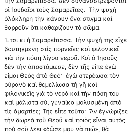
τὴν Σαμαρείτισσα. Δὲν συναναστρέφονται
οἱ Ἰουδαῖοι τοὺς Σαμαρεῖτες. Τὴν ψυχὴ
ὁλόκληρη τὴν κάνουν ἕνα στίγμα καὶ
θαρροῦν ὅτι καθαρίζουν τὸ σῶμα.
Ἔτσι κι ἡ Σαμαρείτισσα. Τὴν ψυχή της εἶχε
βουτηγμένη στὶς πορνεῖες καὶ φιλονικεῖ
γιὰ τὴν πόση λίγου νεροῦ. Καὶ ὁ Ἰησοῦς
δὲν τὴν ἀποστόμωσε, δὲν τῆς εἶπε ἐγὼ
εἶμαι Θεὸς ἀπὸ Θεό· ἐγὼ στερέωσα τὸν
οὐρανὸ καὶ θεμελίωσα τὴ γῆ καὶ
φιλονικεῖς γιὰ τὸ νερὸ καὶ τὴν πόση του
καὶ μάλιστα σύ, γυναῖκα μολυσμένη ἀπὸ
τὶς ἁμαρτίες; Τῆς εἶπε τοῦτο· Ἄν ἐγνώριζες
τὴν δωρεὰ τοῦ Θεοῦ καὶ ποιὸς εἶναι αὐτὸς
ποὺ σοῦ λέει «δῶσε μου νὰ πιῶ», θὰ