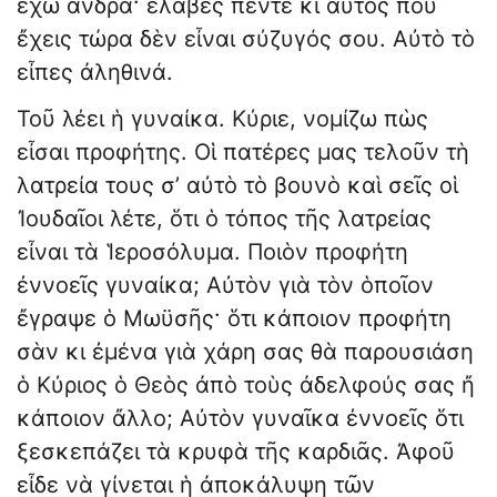
ἔχω ἄνδρα· ἔλαβες πέντε κι αὐτὸς ποὺ
ἔχεις τώρα δὲν εἶναι σύζυγός σου. Αὐτὸ τὸ
εἶπες ἀληθινά.
Τοῦ λέει ἡ γυναίκα. Κύριε, νομίζω πὼς
εἶσαι προφήτης. Οἱ πατέρες μας τελοῦν τὴ
λατρεία τους σ’ αὐτὸ τὸ βουνὸ καὶ σεῖς οἱ
Ἰουδαῖοι λέτε, ὅτι ὁ τόπος τῆς λατρείας
εἶναι τὰ Ἱεροσόλυμα. Ποιὸν προφήτη
ἐννοεῖς γυναίκα; Αὐτὸν γιὰ τὸν ὁποῖον
ἔγραψε ὁ Μωϋσῆς· ὅτι κάποιον προφήτη
σὰν κι ἐμένα γιὰ χάρη σας θὰ παρουσιάση
ὁ Κύριος ὁ Θεὸς ἀπὸ τοὺς ἀδελφούς σας ἤ
κάποιον ἄλλο; Αὐτὸν γυναῖκα ἐννοεῖς ὅτι
ξεσκεπάζει τὰ κρυφὰ τῆς καρδιᾶς. Ἀφοῦ
εἶδε νὰ γίνεται ἡ ἀποκάλυψη τῶν