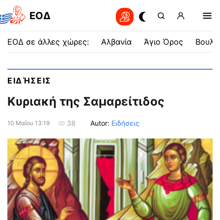
EOΔ
ΕΟΔ σε άλλες χώρες:
Αλβανία
Άγιο Όρος
Βουλγ
ΕΙΔΉΣΕΙΣ
Κυριακή της Σαμαρείτιδος
Autor:
Ειδήσεις
38
10 Μαΐου 13:19