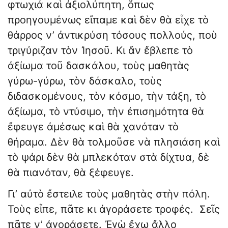
φτωχιά καὶ ἀξιολύπητη, ὅπως
προηγουμένως εἴπαμε καὶ δὲν θὰ εἶχε τὸ
θάρρος ν’ ἀντικρύση τόσους πολλούς, ποὺ
τριγύριζαν τὸν Ἰησοῦ. Κι ἄν ἔβλεπε τὸ
ἀξίωμα τοῦ δασκάλου, τοὺς μαθητὰς
γύρω-γύρω, τὸν δάσκαλο, τοὺς
διδασκομένους, τὸν κόσμο, τὴν τάξη, τὸ
ἀξίωμα, τὸ ντύσιμο, τὴν ἐπισημότητα θὰ
ἔφευγε ἀμέσως καὶ θὰ χανόταν τὸ
θήραμα. Δὲν θὰ τολμοῦσε νὰ πλησιάση καὶ
τὸ ψάρι δὲν θὰ μπλεκόταν στὰ δίχτυα, δὲ
θὰ πιανόταν, θὰ ξέφευγε.
Γι’ αὐτὸ ἔστειλε τοὺς μαθητὰς στὴν πόλη.
Τοὺς εἶπε, πᾶτε κι ἀγοράσετε τροφές. Σεῖς
πᾶτε ν’ ἀγοράσετε. Ἐγὼ ἔχω ἄλλο