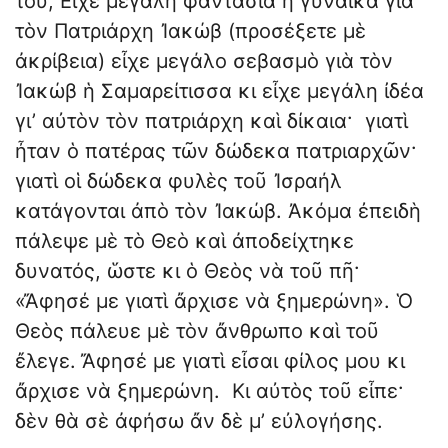
του; Εἶχε μεγάλη φαντασία ἡ γυναῖκα γιὰ
τὸν Πατριάρχη Ἰακώβ (προσέξετε μὲ
ἀκρίβεια) εἶχε μεγάλο σεβασμὸ γιὰ τὸν
Ἰακώβ ἡ Σαμαρείτισσα κι εἶχε μεγάλη ἰδέα
γι’ αὐτὸν τὸν πατριάρχη καὶ δίκαια· γιατὶ
ἦταν ὁ πατέρας τῶν δώδεκα πατριαρχῶν·
γιατὶ οἱ δώδεκα φυλὲς τοῦ Ἰσραήλ
κατάγονται ἀπὸ τὸν Ἰακώβ. Ἀκόμα ἐπειδὴ
πάλεψε μὲ τὸ Θεὸ καὶ ἀποδείχτηκε
δυνατός, ὥστε κι ὁ Θεὸς νὰ τοῦ πῆ·
«Ἄφησέ με γιατὶ ἄρχισε νὰ ξημερώνη». Ὁ
Θεὸς πάλευε μὲ τὸν ἄνθρωπο καὶ τοῦ
ἔλεγε. Ἄφησέ με γιατὶ εἶσαι φίλος μου κι
ἄρχισε νὰ ξημερώνη. Κι αὐτὸς τοῦ εἶπε·
δὲν θὰ σὲ ἀφήσω ἄν δὲ μ’ εὐλογήσης.