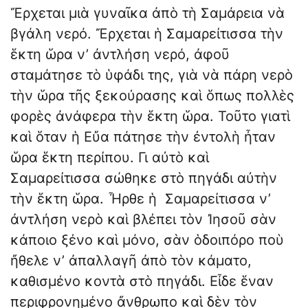
Ἔρχεται μιὰ γυναῖκα ἀπὸ τὴ Σαμάρεια νὰ
βγάλη νερό. Ἔρχεται ἡ Σαμαρείτισσα τὴν
ἕκτη ὥρα ν’ ἀντλήση νερό, ἀφοῦ
σταμάτησε τὸ ὑφάδι της, γιὰ νὰ πάρη νερὸ
τὴν ὥρα τῆς ξεκούρασης καὶ ὅπως πολλὲς
φορὲς ἀνάφερα τὴν ἕκτη ὥρα. Τοῦτο γιατὶ
καὶ ὅταν ἡ Εὔα πάτησε τὴν ἐντολὴ ἦταν
ὥρα ἕκτη περίπου. Γι αὐτὸ καὶ
Σαμαρείτισσα σώθηκε στὸ πηγάδι αὐτὴν
τὴν ἕκτη ὥρα. Ἦρθε ἡ Σαμαρείτισσα ν’
ἀντλήση νερὸ καὶ βλέπει τὸν Ἰησοῦ σὰν
κάποιο ξένο καὶ μόνο, σὰν ὁδοιπόρο ποὺ
ἤθελε ν’ ἀπαλλαγῆ ἀπὸ τὸν κάματο,
καθισμένο κοντὰ στὸ πηγάδι. Εἶδε ἕναν
περιφρονημένο ἄνθρωπο καὶ δὲν τὸν