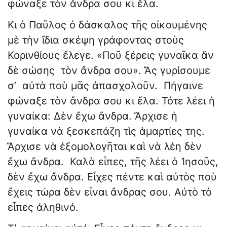
φώναξε τὸν ἄνδρα σου κι ἔλα.
Κι ὁ Παῦλος ὀ δάσκαλος τῆς οἰκουμένης
μὲ τὴν ἴδια σκέψη γράφοντας στοὺς
Κορινθίους ἔλεγε. «Ποῦ ξέρεις γυναῖκα ἄν
δὲ σώσης τὸν ἄνδρα σου». Ἄς γυρίσουμε
σ’ αὐτὰ ποὺ μᾶς ἀπασχολοῦν. Πήγαινε
φώναξε τὸν ἄνδρα σου κι ἔλα. Τότε λέει ἡ
γυναίκα: Δὲν ἔχω ἄνδρα. Ἄρχισε ἡ
γυναίκα νὰ ξεσκεπάζη τὶς ἁμαρτίες της.
Ἄρχισε νὰ ἐξομολογῆται καὶ νὰ λέη δὲν
ἔχω ἄνδρα. Καλὰ εἶπες, τῆς λέει ὁ Ἰησοῦς,
δὲν ἔχω ἄνδρα. Εἶχες πέντε καὶ αὐτὸς ποὺ
ἔχεις τώρα δὲν εἶναι ἄνδρας σου. Αὐτὸ τὸ
εἶπες ἀληθινό.