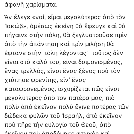
ἀφανῆ χαρίσματα.
Ἄν ἔλεγε «ναί, εἶμαι μεγαλύτερος ἀπὸ τὸν
Ἰακώβ», ἀμέσως ἐκείνη θὰ ἔφευγε καὶ θὰ
πήγαινε στὴν πόλη, θὰ ξεγλυστροῦσε πρὶν
ἀπὸ τὴν ἀπάντηση καὶ πρὶν μιλήση θὰ
ἔφτανε στὴν πόλη λέγοντας· τοῦτος δὲν
εἶναι στὰ καλά του, εἶναι δαιμονισμένος,
ἕνας τρελλός, εἶναι ἕνας ξένος ποὺ τὸν
χτύπησε φρενίτης, εἶν’ ἕνας
καταφρονεμένος, ἰσχυρίζεται πῶς εἶναι
μεγαλύτερος ἀπὸ τὸν πατέρα μας, πιὸ
πολὺ ἀπὸ ἐκεῖνον πολὺ ἔγινε πατέρας τῶν
δώδεκα φυλῶν τοῦ Ἰσραήλ, ἀπὸ ἐκεῖνον
ποὺ πῆρε τὴν εὐλογία τοῦ Θεοῦ, ἀπὸ
ἐκεῖνον ποὺ ἀποδήμησε φτωχὸς καὶ