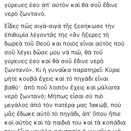
γύρευες ἐσὺ ἀπ’ αὐτὸν καὶ θὰ σοῦ ἔδινε
νερὸ ζωντανό.
Εἶδες πῶς σιγὰ-σιγὰ τῆς ξεσήκωσε τὴν
ἐπιθυμία λέγοντάς της «ἄν ἤξερες τὴ
δωρεὰ τοῦ Θεοῦ και ποιός εἶναι αὐτὸς ποὺ
σοῦ λέγει δῶσε μου νὰ πιῶ, θὰ τοῦ
γύρευες ἐσὺ καὶ θὰ σοῦ ἔδινε νερὸ
ζωντανό». Κι ἡ γυναῖκα παρατηρεῖ: Κύριε
μήτε κουβὰ ἔχεις καὶ τὸ πηγάδι εἶναι
βαθύ· ἀπὸ ποῦ λοιπὸν ἔχεις καὶ μάλιστα
νερὸ ζωντανό; Μήπως εἶσαι σὺ πιὸ
μεγάλος ἀπὸ τὸν πατέρα μας Ἰακώβ, ποὺ
μᾶς ἔδωκε αὐτὸ τὸ πηγάδι, ἀπ’ ὅπου ἤπιε
καὶ αὐτὸς καὶ τὰ παιδιά του καὶ τὰ κοπάδια