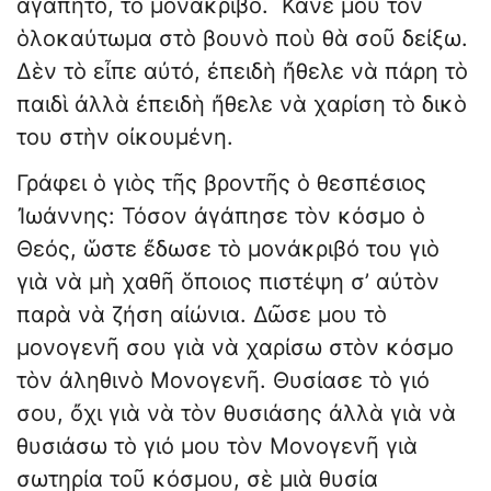
ἀγαπητό, τὸ μονάκριβο. Κάνε μου τον
ὁλοκαύτωμα στὸ βουνὸ ποὺ θὰ σοῦ δείξω.
Δὲν τὸ εἶπε αὐτό, ἐπειδὴ ἤθελε νὰ πάρη τὸ
παιδὶ ἀλλὰ ἐπειδὴ ἤθελε νὰ χαρίση τὸ δικὸ
του στὴν οἰκουμένη.
Γράφει ὁ γιὸς τῆς βροντῆς ὁ θεσπέσιος
Ἰωάννης: Τόσον ἀγάπησε τὸν κόσμο ὁ
Θεός, ὥστε ἔδωσε τὸ μονάκριβό του γιὸ
γιὰ νὰ μὴ χαθῆ ὅποιος πιστέψη σ’ αὐτὸν
παρὰ νὰ ζήση αἰώνια. Δῶσε μου τὸ
μονογενῆ σου γιὰ νὰ χαρίσω στὸν κόσμο
τὸν ἀληθινὸ Μονογενῆ. Θυσίασε τὸ γιό
σου, ὄχι γιὰ νὰ τὸν θυσιάσης ἀλλὰ γιὰ νὰ
θυσιάσω τὸ γιό μου τὸν Μονογενῆ γιὰ
σωτηρία τοῦ κόσμου, σὲ μιὰ θυσία