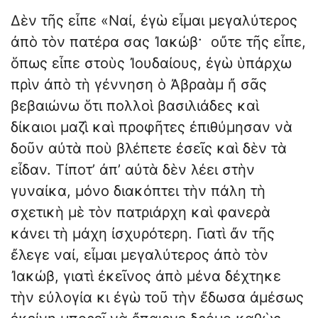
Δὲν τῆς εἶπε «Ναί, ἐγὼ εἶμαι μεγαλύτερος
ἀπὸ τὸν πατέρα σας Ἰακώβ· οὔτε τῆς εἶπε,
ὅπως εἶπε στοὺς Ἰουδαίους, ἐγὼ ὑπάρχω
πρὶν ἀπὸ τὴ γέννηση ὁ Ἀβραὰμ ἤ σᾶς
βεβαιώνω ὅτι πολλοὶ βασιλιάδες καὶ
δίκαιοι μαζὶ καὶ προφῆτες ἐπιθύμησαν νὰ
δοῦν αὐτὰ ποὺ βλέπετε ἐσεῖς καὶ δὲν τὰ
εἶδαν. Τίποτ’ ἀπ’ αὐτὰ δὲν λέει στὴν
γυναίκα, μόνο διακόπτει τὴν πάλη τὴ
σχετικὴ μὲ τὸν πατριάρχη καὶ φανερὰ
κάνει τὴ μάχη ἰσχυρότερη. Γιατὶ ἄν τῆς
ἔλεγε ναί, εἶμαι μεγαλύτερος ἀπὸ τὸν
Ἰακώβ, γιατὶ ἐκεῖνος ἀπὸ μένα δέχτηκε
τὴν εὐλογία κι ἐγὼ τοῦ τὴν ἔδωσα ἀμέσως