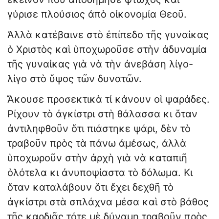
γύρισε πλούσιος ἀπὸ οἰκονομία Θεοῦ.
Ἀλλὰ κατέβαινε στὸ ἐπίπεδο τῆς γυναίκας
ὁ Χριστὸς καὶ ὑποχωροῦσε στὴν ἀδυναμία
τῆς γυναίκας γιὰ νὰ τὴν ἀνεβάση λίγο-
λίγο στὸ ὕψος τῶν δυνατῶν.
Ἄκουσε προσεκτικὰ τί κάνουν οἱ ψαράδες.
Ρίχουν τὸ ἀγκίστρι στὴ θάλασσα κι ὅταν
ἀντιληφθοῦν ὅτι πιάστηκε ψάρι, δὲν τὸ
τραβοῦν πρὸς τὰ πάνω ἀμέσως, ἀλλὰ
ὑποχωροῦν στὴν ἀρχὴ γιὰ νὰ καταπιῆ
ὁλότελα κι ἀνυποψίαστα τὸ δόλωμα. Κι
ὅταν καταλάβουν ὅτι ἔχει δεχθῆ τὸ
ἀγκίστρι στὰ σπλάχνα μέσα καὶ στὸ βάθος
τῆς καρδιᾶς τότε μὲ δύναμη τραβοῦν πρὸς