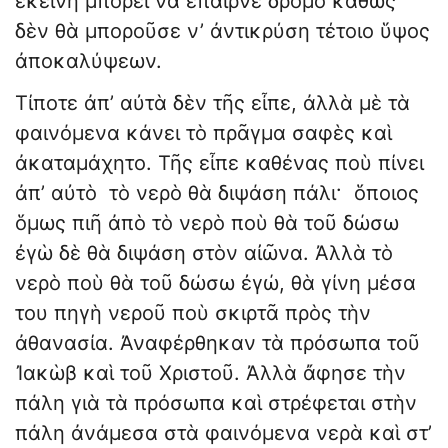
ἐκείνη μπορεῖ νὰ ἔπαιρνε δρόμο καθὼς
δὲν θὰ μποροῦσε ν’ ἀντικρύση τέτοιο ὕψος
ἀποκαλύψεων.
Τίποτε ἀπ’ αὐτὰ δὲν τῆς εἶπε, ἀλλὰ μὲ τὰ
φαινόμενα κάνει τὸ πρᾶγμα σαφὲς καὶ
ἀκαταμάχητο. Τῆς εἶπε καθένας ποὺ πίνει
ἀπ’ αὐτὸ τὸ νερὸ θὰ διψάση πάλι· ὅποιος
ὅμως πιῆ ἀπὸ τὸ νερὸ ποὺ θὰ τοῦ δώσω
ἐγὼ δὲ θὰ διψάση στὸν αἰῶνα. Ἀλλὰ τὸ
νερὸ ποὺ θὰ τοῦ δώσω ἐγώ, θὰ γίνη μέσα
του πηγὴ νεροῦ ποὺ σκιρτᾶ πρὸς τὴν
ἀθανασία. Ἀναφέρθηκαν τὰ πρόσωπα τοῦ
Ἰακὼβ καὶ τοῦ Χριστοῦ. Ἀλλὰ ἄφησε τὴν
πάλη γιὰ τὰ πρόσωπα καὶ στρέφεται στὴν
πάλη ἀνάμεσα στὰ φαινόμενα νερὰ καὶ στ’