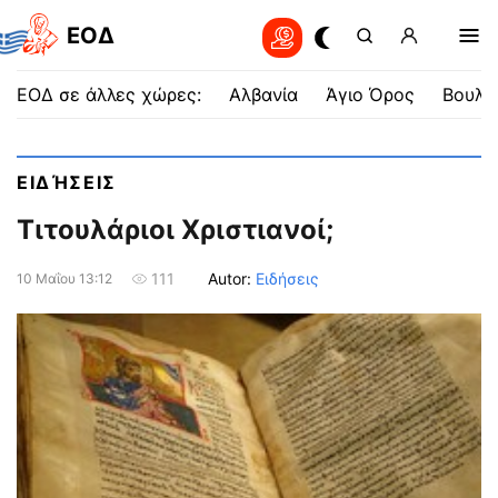
EOΔ
ΕΟΔ σε άλλες χώρες:
Αλβανία
Άγιο Όρος
Βουλγ
ΕΙΔΉΣΕΙΣ
Τιτουλάριοι Χριστιανοί;
Autor:
Ειδήσεις
111
10 Μαΐου 13:12