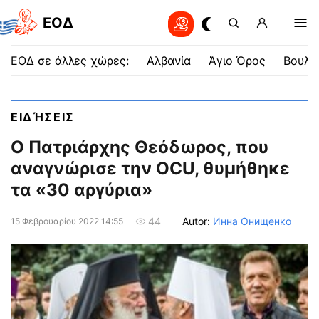
EOΔ
ΕΟΔ σε άλλες χώρες:
Αλβανία
Άγιο Όρος
Βουλγ
ΕΙΔΉΣΕΙΣ
Ο Πατριάρχης Θεόδωρος, που
αναγνώρισε την OCU, θυμήθηκε
τα «30 αργύρια»
Autor:
Инна Онищенко
44
15 Φεβρουαρίου 2022 14:55