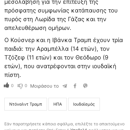
μεσολάβηση για την επίτευξη της
πρόσφατης συμφωνίας κατάπαυσης του
πυρός στη Λωρίδα της Γάζας και την
απελευθέρωση ομήρων.
Ο Κούσνερ και η Ιβάνκα Τραμπ έχουν τρία
παιδιά: την Αραμπέλλα (14 ετών), τον
Τζόζεφ (11 ετών) και τον Θεόδωρο (9
ετών), που ανατρέφονται στην ιουδαϊκή
πίστη.
0
0
Μοιράσου το
Ντόναλντ Τραμπ
ΗΠΑ
Ιουδαϊσμός
Εάν παρατηρήσετε κάποιο σφάλμα, επιλέξτε το απαιτούμενο