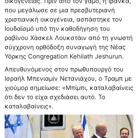
οικογένειας. Πριν από τον γάμο, η Ιβάνκα,
που μεγάλωσε σε μια πρεσβυτεριανή
χριστιανική οικογένεια, ασπάστηκε τον
Ιουδαϊσμό υπό την καθοδήγηση του
ραβίνου Χάσκελ Λουκστάιν από τη γνωστή
σύγχρονη ορθόδοξη συναγωγή της Νέας
Υόρκης Congregation Kehilath Jeshurun.
Απευθυνόμενος στον πρωθυπουργό του
Ισραήλ Μπενιαμίν Νετανιάχου, ο Τραμπ με
χιούμορ σημείωσε: «Μπίμπι, καταλαβαίνεις
ότι δεν το είχα σχεδιάσει αυτό. Το
καταλαβαίνεις».