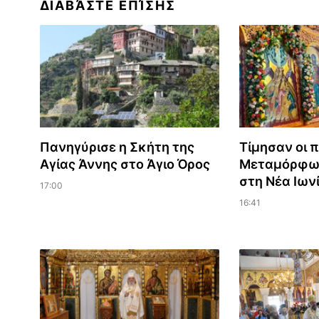
ΔΙΑΒΆΣΤΕ ΕΠΊΣΗΣ
Πανηγύρισε η Σκήτη της
Τίμησαν οι π
Αγίας Άννης στο Άγιο Όρος
Μεταμόρφωσ
στη Νέα Ιων
17:00
16:41