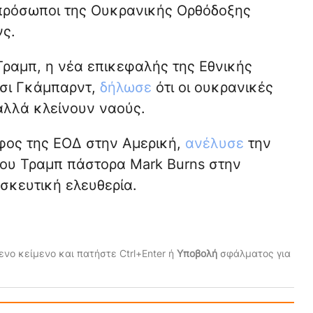
πρόσωποι της Ουκρανικής Ορθόδοξης
ς.
Τραμπ, η νέα επικεφαλής της Εθνικής
σι Γκάμπαρντ,
δήλωσε
ότι οι ουκρανικές
 αλλά κλείνουν ναούς.
φος της ΕΟΔ στην Αμερική,
ανέλυσε
την
του Τραμπ πάστορα Mark Burns στην
σκευτική ελευθερία.
νο κείμενο και πατήστε Ctrl+Enter ή
Υποβολή
σφάλματος για