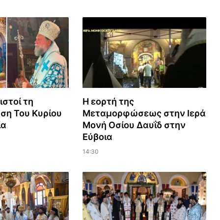
ιστοί τη
Η εορτή της
η Του Κυρίου
Μεταμορφώσεως στην Ιερά
ία
Μονή Οσίου Δαυΐδ στην
Εύβοια
14:30