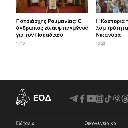
Πατριάρχης Ρουμανίας: Ο
Η Καστοριά 
άνθρωπος είναι φτιαγμένος
λαμπρότητα
για τον Παράδεισο
Νικάνορα
14:10
13:50
EOΔ
Ειδησεισ
Οικογένεια και