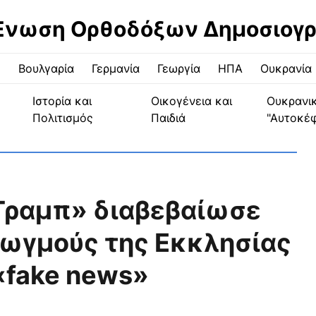
Ένωση Ορθοδόξων Δημοσιογ
ς
Βουλγαρία
Γερμανία
Γεωργία
ΗΠΑ
Ουκρανία
Ιστορία και
Οικογένεια και
Ουκρανι
Πολιτισμός
Παιδιά
"Αυτοκέ
Τραμπ» διαβεβαίωσε
διωγμούς της Εκκλησίας
«fake news»