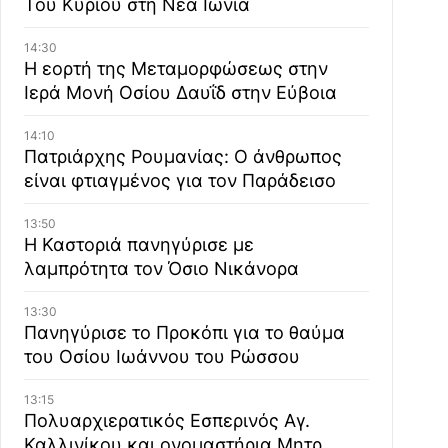
Του Κυρίου στη Νέα Ιωνία
14:30
Η εορτή της Μεταμορφώσεως στην
Ιερά Μονή Οσίου Δαυΐδ στην Εύβοια
14:10
Πατριάρχης Ρουμανίας: Ο άνθρωπος
είναι φτιαγμένος για τον Παράδεισο
13:50
Η Καστοριά πανηγύρισε με
λαμπρότητα τον Όσιο Νικάνορα
13:30
Πανηγύρισε το Προκόπι για το θαύμα
του Οσίου Ιωάννου του Ρώσσου
13:15
Πολυαρχιερατικός Εσπερινός Αγ.
Καλλινίκου και ονομαστήρια Μητρ.